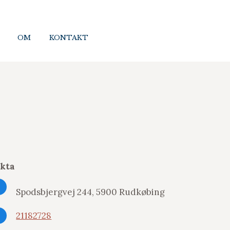
OM
OM
KONTAKT
KONTAKT
akta
Spodsbjergvej 244, 5900 Rudkøbing
21182728