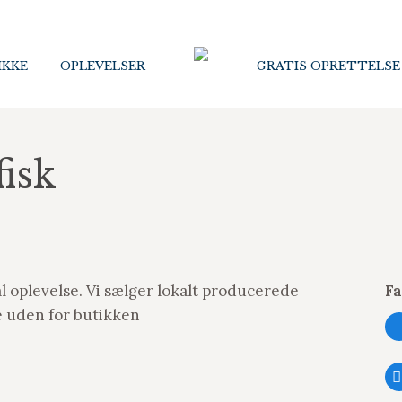
IKKE
IKKE
OPLEVELSER
OPLEVELSER
GRATIS OPRETTELSE
GRATIS OPRETTELSE
fisk
al oplevelse. Vi sælger lokalt producerede
F
ge uden for butikken