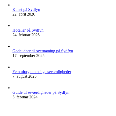
Kunst på Sydfyn
22. april 2026
Hoteller på Sydfyn
24. februar 2026
Gode ideer til overnatning på Sydfyn
17. september 2025
Fem uforglemmelige seværdigheder
7. august 2025
Guide til seværdigheder på Sydfyn
5. februar 2024
t
T