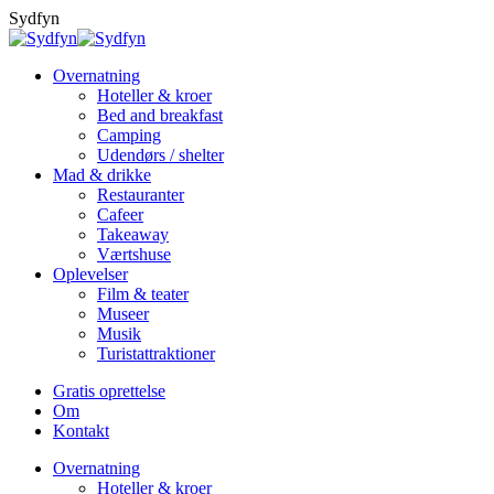
Skip
Sydfyn
to
content
Overnatning
Hoteller & kroer
Bed and breakfast
Camping
Udendørs / shelter
Mad & drikke
Restauranter
Cafeer
Takeaway
Værtshuse
Oplevelser
Film & teater
Museer
Musik
Turistattraktioner
Gratis oprettelse
Om
Kontakt
Overnatning
Hoteller & kroer