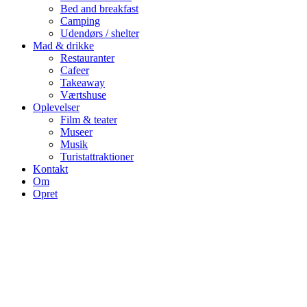
Bed and breakfast
Camping
Udendørs / shelter
Mad & drikke
Restauranter
Cafeer
Takeaway
Værtshuse
Oplevelser
Film & teater
Museer
Musik
Turistattraktioner
Kontakt
Om
Opret