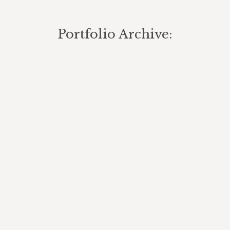
Portfolio Archive:
Turistattraktioner skabelon
Turistattraktioner
By
Allan Bojsen
6. april 2020
Svendborg